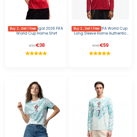
Women’s Portugal 2026 FIFA
Portugal 2026 FIFA World Cup
Buy 2 , Get 1 Free
Buy 2 , Get 1 Free
World Cup Home Shirt
Long Sleeve Home Authentic
Match Shirt
€
Original
Current
38
€
Original
Current
59
€
90
€
145
price
price
price
price
was:
is:
was:
is:
€90.
€38.
€145.
€59.
Rated
Rated
4.75
5.00
out of 5
out of 5