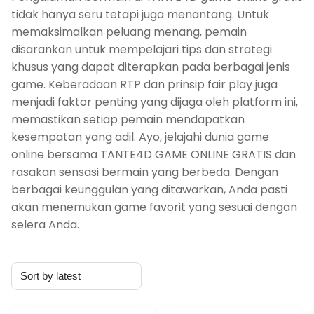
tidak hanya seru tetapi juga menantang. Untuk
memaksimalkan peluang menang, pemain
disarankan untuk mempelajari tips dan strategi
khusus yang dapat diterapkan pada berbagai jenis
game. Keberadaan RTP dan prinsip fair play juga
menjadi faktor penting yang dijaga oleh platform ini,
memastikan setiap pemain mendapatkan
kesempatan yang adil. Ayo, jelajahi dunia game
online bersama TANTE4D GAME ONLINE GRATIS dan
rasakan sensasi bermain yang berbeda. Dengan
berbagai keunggulan yang ditawarkan, Anda pasti
akan menemukan game favorit yang sesuai dengan
selera Anda.