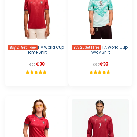
Portugal 2026 FIFA World Cup
Portugal 2026 FIFA World Cup
Buy 2 , Get 1 Free
Buy 2 , Get 1 Free
Home Shirt
Away Shirt
€
Original
Current
38
€
Original
Current
38
€
90
€
90
price
price
price
price
was:
is:
was:
is:
€90.
€38.
€90.
€38.
Rated
Rated
5.00
5.00
out of 5
out of 5