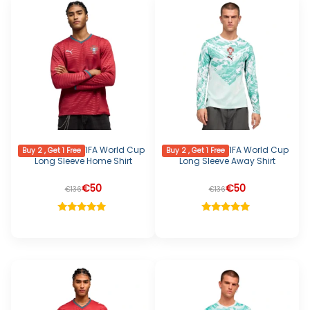
Portugal 2026 FIFA World Cup
Portugal 2026 FIFA World Cup
Buy 2 , Get 1 Free
Buy 2 , Get 1 Free
Long Sleeve Home Shirt
Long Sleeve Away Shirt
€
Original
Current
50
€
Original
Current
50
€
136
€
136
price
price
price
price
was:
is:
was:
is:
€136.
€50.
€136.
€50.
Rated
Rated
5.00
5.00
out of 5
out of 5