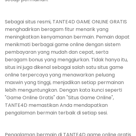
Sebagai situs resmi, TANTE4D GAME ONLINE GRATIS
menghadirkan beragam fitur menarik yang
meningkatkan kenyamanan bermain. Pemain dapat
menikmati berbagai game online dengan sistem
pembayaran yang mudah dan cepat, serta
beragam bonus yang menggiurkan. Tidak hanya itu,
situs ini juga dikenal sebagai salah satu situs game
online terpercaya yang menawarkan peluang
maxwin yang tinggi, menjadikan setiap permainan
lebih menguntungkan. Dengan kata kunci seperti
"Game Online Gratis" dan "Situs Game Online",
TANTE4D memastikan Anda mendapatkan
pengalaman bermain terbaik di setiap sesi.
Pengalaman bermain di TANTE4D game online gratis