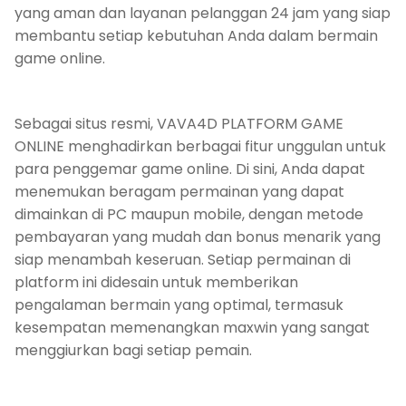
yang aman dan layanan pelanggan 24 jam yang siap
membantu setiap kebutuhan Anda dalam bermain
game online.
Sebagai situs resmi, VAVA4D PLATFORM GAME
ONLINE menghadirkan berbagai fitur unggulan untuk
para penggemar game online. Di sini, Anda dapat
menemukan beragam permainan yang dapat
dimainkan di PC maupun mobile, dengan metode
pembayaran yang mudah dan bonus menarik yang
siap menambah keseruan. Setiap permainan di
platform ini didesain untuk memberikan
pengalaman bermain yang optimal, termasuk
kesempatan memenangkan maxwin yang sangat
menggiurkan bagi setiap pemain.