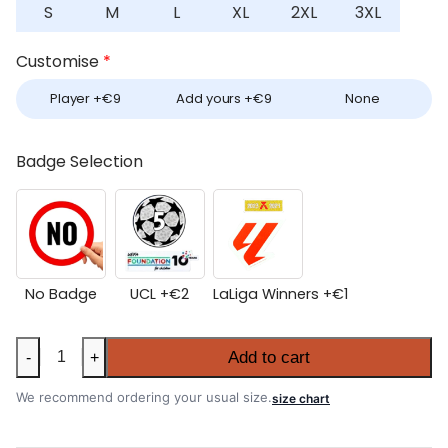
S
M
L
XL
2XL
3XL
Customise
*
Player +
€
9
Add yours +
€
9
None
Badge Selection
No Badge
UCL +
€
2
LaLiga Winners +
€
1
Barcelona
Add to cart
-
+
2025-
26
We recommend ordering your usual size.
size chart
Third