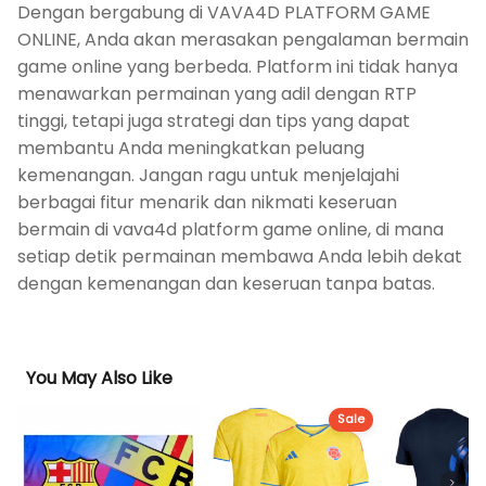
Dengan bergabung di VAVA4D PLATFORM GAME
ONLINE, Anda akan merasakan pengalaman bermain
game online yang berbeda. Platform ini tidak hanya
menawarkan permainan yang adil dengan RTP
tinggi, tetapi juga strategi dan tips yang dapat
membantu Anda meningkatkan peluang
kemenangan. Jangan ragu untuk menjelajahi
berbagai fitur menarik dan nikmati keseruan
bermain di vava4d platform game online, di mana
setiap detik permainan membawa Anda lebih dekat
dengan kemenangan dan keseruan tanpa batas.
You May Also Like
Sale