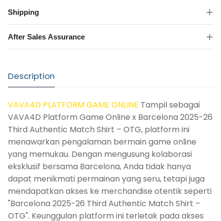
Authentic
Match
Shipping
Shirt
quantity
After Sales Assurance
Description
VAVA4D PLATFORM GAME ONLINE
Tampil sebagai
VAVA4D Platform Game Online x Barcelona 2025-26
Third Authentic Match Shirt – OTG, platform ini
menawarkan pengalaman bermain game online
yang memukau. Dengan mengusung kolaborasi
eksklusif bersama Barcelona, Anda tidak hanya
dapat menikmati permainan yang seru, tetapi juga
mendapatkan akses ke merchandise otentik seperti
"Barcelona 2025-26 Third Authentic Match Shirt –
OTG". Keunggulan platform ini terletak pada akses