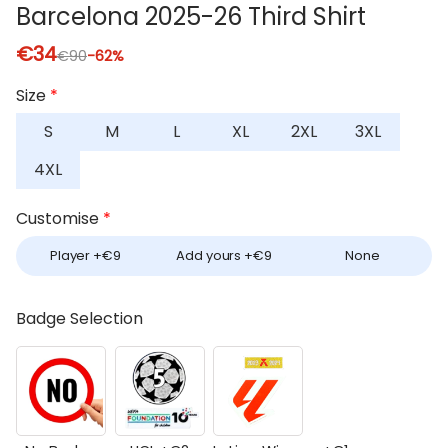
Barcelona 2025-26 Third Shirt
€
34
€
90
-62%
Size
*
S
M
L
XL
2XL
3XL
4XL
Customise
*
Player +
€
9
Add yours +
€
9
None
Badge Selection